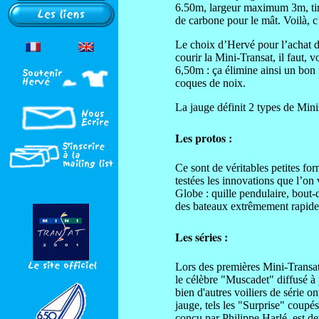
6.50m, largeur maximum 3m, tira
de carbone pour le mât. Voilà, c’
Le choix d’Hervé pour l’achat de
courir la Mini-Transat, il faut,
6,50m : ça élimine ainsi un bon n
coques de noix.
La jauge définit 2 types de Minis 
Les protos :
Ce sont de véritables petites for
testées les innovations que l’on
Globe : quille pendulaire, bout-
des bateaux extrêmement rapide
Les séries :
Lors des premières Mini-Transat, 
le célèbre "Muscadet" diffusé à
bien d'autres voiliers de série o
jauge, tels les "Surprise" coupé
conçu par Philippe Harlé, est de