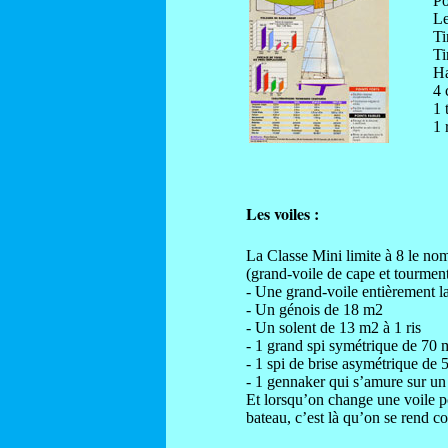
Po
Le
Ti
Ti
Ha
4 
1 
1 
Les voiles :
La Classe Mini limite à 8 le nom
(grand-voile de cape et tourmenti
- Une grand-voile entièrement la
- Un génois de 18 m2
- Un solent de 13 m2 à 1 ris
- 1 grand spi symétrique de 70 
- 1 spi de brise asymétrique de
- 1 gennaker qui s’amure sur u
Et lorsqu’on change une voile po
bateau, c’est là qu’on se rend co